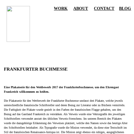
WORK
ABOUT
CONTACT
BLO
G
FRANKFURTER BUCHMESSE
Eine Plakatserie für den Wettbewerb 2017 der Frankfurterbuchmesse, um den Ehrengast
Frankreich willkommen zu heißen.
Die Plakatserie für den Wettbewerb der Frankfurter Buchmesse umfasst drei Plakate, welche jeweils
unterschiedliche französische Schriftsteller und deren Bezug zur Literatur oder zu Büchern vermitteln.
Die Farbigkeit der Plakate wurde gezielt in den Farben der französischen Flagge gehalten, um den
Bezug auf das Gastland Frankreich zu verstärken. Als Verweis wurde eine Vektorgrafik des jeweiligen
Schriftstellers verwendet anstatt des üblichen Verweis-Sternchens. Im unteren Bereich des Plakates
wurde die dazugehörige Erläuterung des Verweises platziert, welche den Namen sowie das heutige Alter
des Schriftstellers beinhaltet. Als Typografie wurde die Minion verwendet, da diese eine Textschrift im
Stil der französischen Renaissance-Antiqua ist. Die Minion zeigt ebenso ein ruhiges, ausgeglichenes